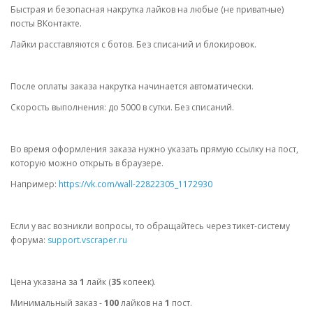
Быстрая и безопасная накрутка лайков на любые (не приватные)
посты ВКонтакте.
Лайки расставляются с ботов. Без списаний и блокировок.
После оплаты заказа накрутка начинается автоматически.
Скорость выполнения: до 5000 в сутки. Без списаний.
Во время оформления заказа нужно указать прямую ссылку на пост,
которую можно открыть в браузере.
Например:
https://vk.com/wall-22822305_1172930
Если у вас возникли вопросы, то обращайтесь через тикет-систему
форума:
support.vscraper.ru
Цена указана за
1
лайк (
35
копеек).
Минимальный заказ -
100
лайков
на
1
пост.