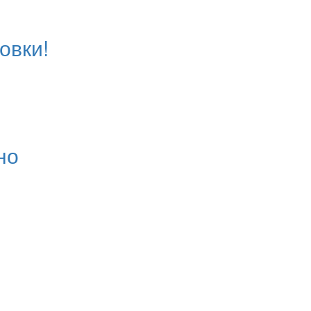
овки!
но